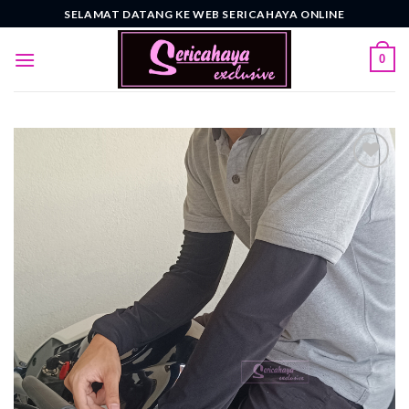
Skip
SELAMAT DATANG KE WEB SERICAHAYA ONLINE
to
content
0
Add to
wishlist