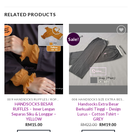
RELATED PRODUCTS
Sale!
Add to
Add to
wishlist
wishlist
009 HANDSOCKS RUFFLES / ROPOL
008 HANDSOCKS SIZE EXTRA BESAR
HANDSOCKS BESAR
Handsocks Extra Besar
RUFFLES – Inner Lengan
Berkualiti Tinggi – Design
Separas Siku & Longgar –
Lurus – Cotton Tshirt –
YELLOW
GREY
RM
15.00
RM
22.00
RM
19.00