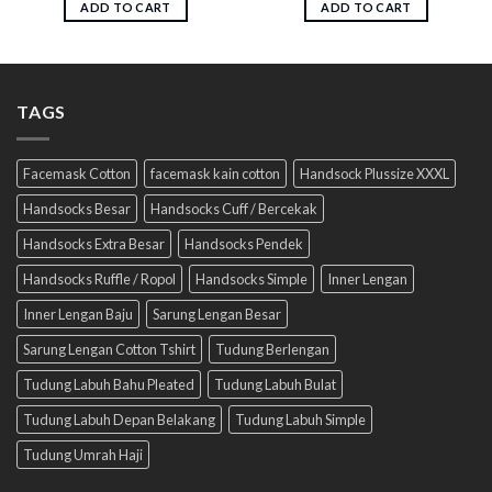
ADD TO CART
ADD TO CART
TAGS
Facemask Cotton
facemask kain cotton
Handsock Plussize XXXL
Handsocks Besar
Handsocks Cuff / Bercekak
Handsocks Extra Besar
Handsocks Pendek
Handsocks Ruffle / Ropol
Handsocks Simple
Inner Lengan
Inner Lengan Baju
Sarung Lengan Besar
Sarung Lengan Cotton Tshirt
Tudung Berlengan
Tudung Labuh Bahu Pleated
Tudung Labuh Bulat
Tudung Labuh Depan Belakang
Tudung Labuh Simple
Tudung Umrah Haji