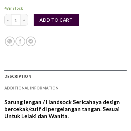
49 in stock
Handsocks Besar Berkualiti Tinggi Cuff – Lycra (Free Size) - BL
ADD TO CART
DESCRIPTION
ADDITIONAL INFORMATION
Sarung lengan / Handsock Sericahaya design
bercekak/cuff di pergelangan tangan. Sesuai
Untuk Lelaki dan Wanita.