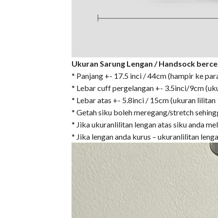
Ukuran Sarung Lengan / Handsock bercekak
* Panjang +- 17.5 inci / 44cm (hampir ke par
* Lebar cuff pergelangan +- 3.5inci/9cm (uk
* Lebar atas +- 5.8inci / 15cm (ukuran lilit
* Getah siku boleh meregang/stretch sehing
* Jika ukuranlilitan lengan atas siku anda me
* Jika lengan anda kurus – ukuranlilitan len