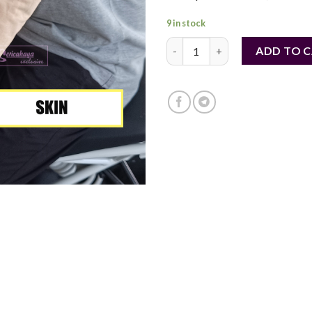
9 in stock
Handsocks Besar Berkualiti Tin
ADD TO 