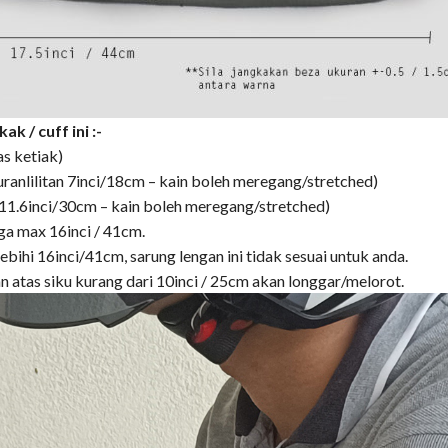
 / cuff ini :-
as ketiak)
uranlilitan 7inci/18cm – kain boleh meregang/stretched)
an 11.6inci/30cm – kain boleh meregang/stretched)
ga max 16inci / 41cm.
lebihi 16inci/41cm, sarung lengan ini tidak sesuai untuk anda.
gan atas siku kurang dari 10inci / 25cm akan longgar/melorot.