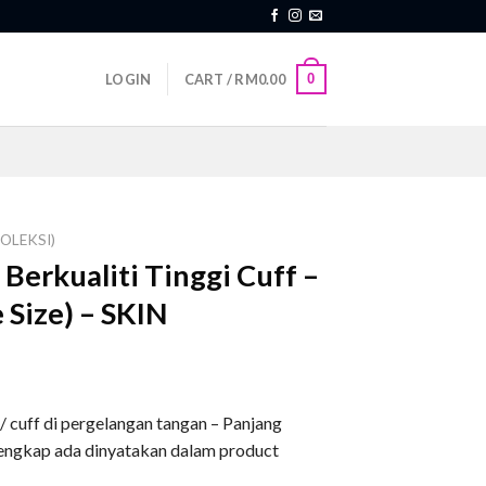
0
LOGIN
CART /
RM
0.00
OLEKSI)
Berkualiti Tinggi Cuff –
 Size) – SKIN
 cuff di pergelangan tangan – Panjang
lengkap ada dinyatakan dalam product