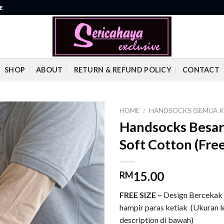
E
SHOP
ABOUT
RETURN & REFUND POLICY
CONTACT
HOME
/
HANDSOCKS (SEMUA K
Handsocks Besar 
Add to
Soft Cotton (Free
wishlist
15.00
RM
FREE SIZE –
Design Bercekak /
hampir paras ketiak (Ukuran 
description di bawah)