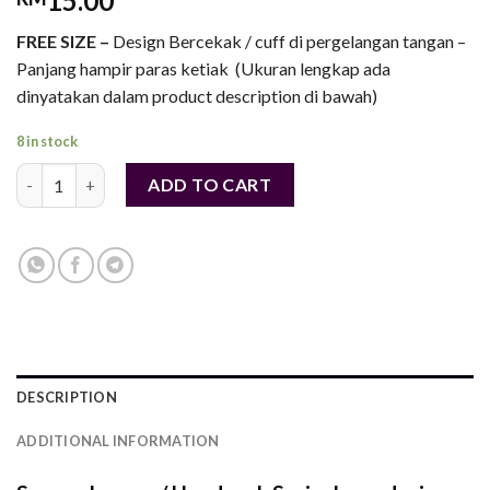
15.00
FREE SIZE –
Design Bercekak / cuff di pergelangan tangan –
Panjang hampir paras ketiak (Ukuran lengkap ada
dinyatakan dalam product description di bawah)
8 in stock
Handsocks Besar Berkualiti Tinggi Cuff – Lycra (Free Size) - 
ADD TO CART
DESCRIPTION
ADDITIONAL INFORMATION