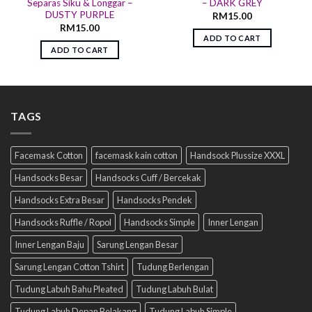
Separas Siku & Longgar –
– DARK GREY
DUSTY PURPLE
RM
15.00
RM
15.00
ADD TO CART
ADD TO CART
TAGS
Facemask Cotton
facemask kain cotton
Handsock Plussize XXXL
Handsocks Besar
Handsocks Cuff / Bercekak
Handsocks Extra Besar
Handsocks Pendek
Handsocks Ruffle / Ropol
Handsocks Simple
Inner Lengan
Inner Lengan Baju
Sarung Lengan Besar
Sarung Lengan Cotton Tshirt
Tudung Berlengan
Tudung Labuh Bahu Pleated
Tudung Labuh Bulat
Tudung Labuh Depan Belakang
Tudung Labuh Simple