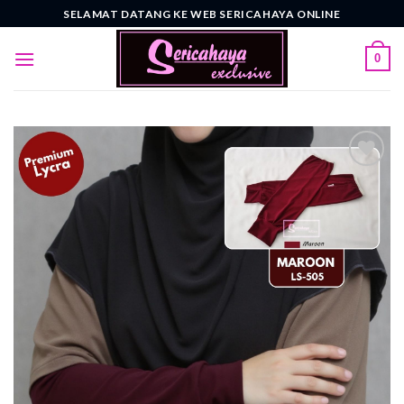
Skip
SELAMAT DATANG KE WEB SERICAHAYA ONLINE
to
content
0
Add to
wishlist