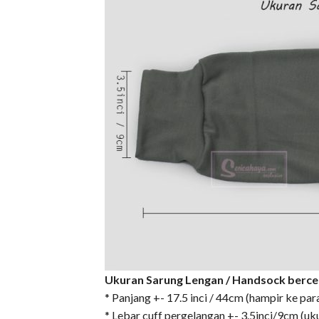
Ukuran Sarung Lengan / Handsock bercekak
* Panjang +- 17.5 inci / 44cm (hampir ke par
* Lebar cuff pergelangan +- 3.5inci/9cm (uk