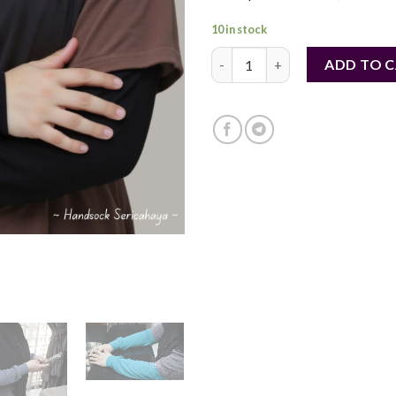
10 in stock
Handsocks Besar Berkualiti Tin
ADD TO 