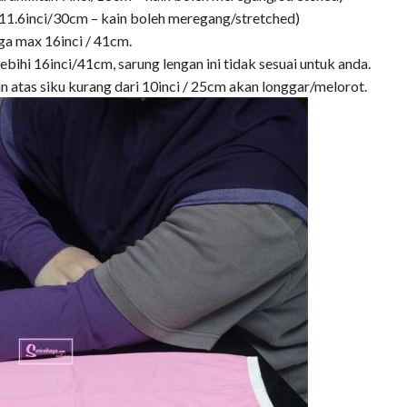
an 11.6inci/30cm – kain boleh meregang/stretched)
ga max 16inci / 41cm.
lebihi 16inci/41cm, sarung lengan ini tidak sesuai untuk anda.
gan atas siku kurang dari 10inci / 25cm akan longgar/melorot.