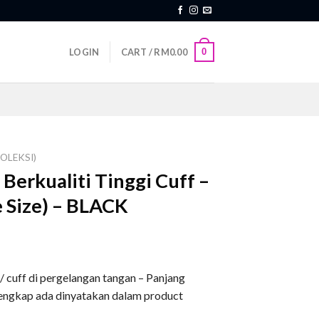
0
LOGIN
CART /
RM
0.00
OLEKSI)
Berkualiti Tinggi Cuff –
e Size) – BLACK
 cuff di pergelangan tangan – Panjang
lengkap ada dinyatakan dalam product