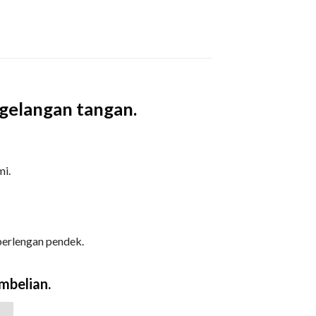
rgelangan tangan.
mi.
 berlengan pendek.
mbelian.