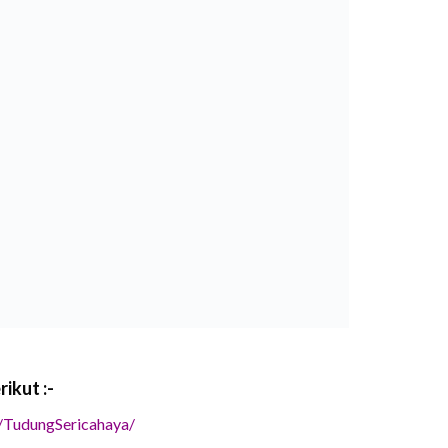
ikut :-
/TudungSericahaya/