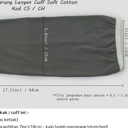
 / cuff ini :-
as ketiak)
uranlilitan 7inci/18cm – kain boleh meregang/stretched)