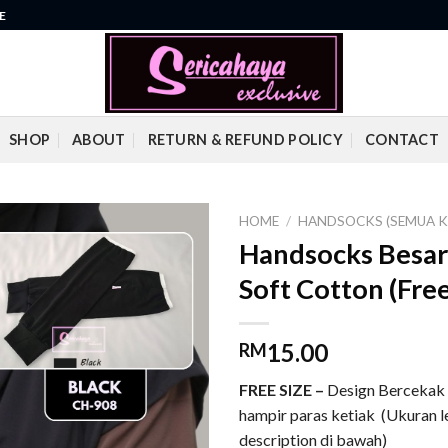
E
SHOP
ABOUT
RETURN & REFUND POLICY
CONTACT
HOME
/
HANDSOCKS (SEMUA K
Handsocks Besar 
Add to
Soft Cotton (Fre
wishlist
15.00
RM
FREE SIZE –
Design Bercekak /
hampir paras ketiak (Ukuran 
description di bawah)