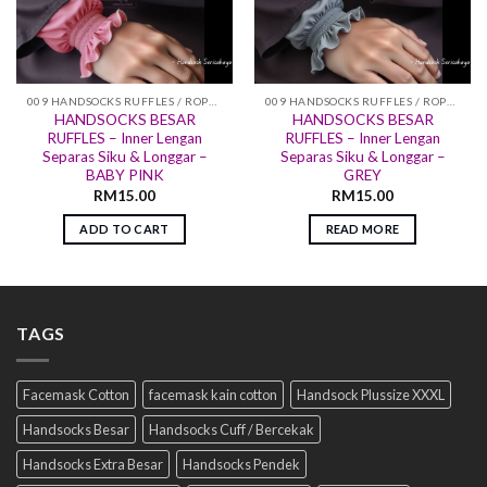
009 HANDSOCKS RUFFLES / ROPOL
009 HANDSOCKS RUFFLES / ROPOL
HANDSOCKS BESAR
HANDSOCKS BESAR
RUFFLES – Inner Lengan
RUFFLES – Inner Lengan
Separas Siku & Longgar –
Separas Siku & Longgar –
BABY PINK
GREY
RM
15.00
RM
15.00
ADD TO CART
READ MORE
TAGS
Facemask Cotton
facemask kain cotton
Handsock Plussize XXXL
Handsocks Besar
Handsocks Cuff / Bercekak
Handsocks Extra Besar
Handsocks Pendek