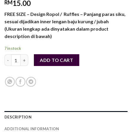
15.00
RM
FREE SIZE – Design Ropol / Ruffles – Panjang paras siku,
sesuai dijadikan inner lengan baju kurung / jubah
(Ukuran lengkap ada dinyatakan dalam product
description di bawah)
7 in stock
HANDSOCKS BESAR RUFFLES - Inner Lengan Separas Siku & Lon
ADD TO CART
DESCRIPTION
ADDITIONAL INFORMATION