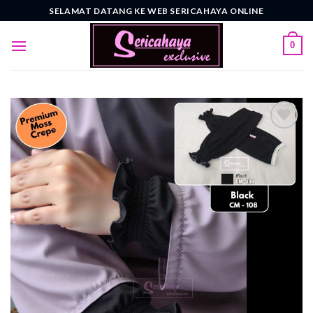
Skip
SELAMAT DATANG KE WEB SERICAHAYA ONLINE
to
content
0
Add to
wishlist