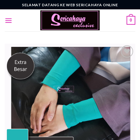
Skip
SELAMAT DATANG KE WEB SERICAHAYA ONLINE
to
content
0
Add to
wishlist