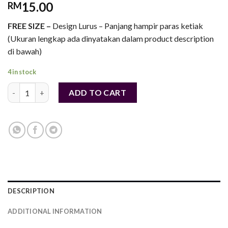
15.00
RM
FREE SIZE –
Design Lurus – Panjang hampir paras ketiak
(Ukuran lengkap ada dinyatakan dalam product description
di bawah)
4 in stock
Handsocks T-Shirt Besar Berkualiti Tinggi Design Lurus - Cotton 
ADD TO CART
DESCRIPTION
ADDITIONAL INFORMATION