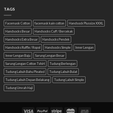
TAGS
Facemask Cotton
facemask kain cotton
Handsock Plussize XXXL
Handsocks Besar
Handsocks Cuff / Bercekak
Handsocks Extra Besar
Handsocks Pendek
Handsocks Ruffle / Ropol
Handsocks Simple
Inner Lengan
Inner Lengan Baju
Sarung Lengan Besar
Sarung Lengan Cotton Tshirt
Tudung Berlengan
Tudung Labuh Bahu Pleated
Tudung Labuh Bulat
Tudung Labuh Depan Belakang
Tudung Labuh Simple
Tudung Umrah Haji