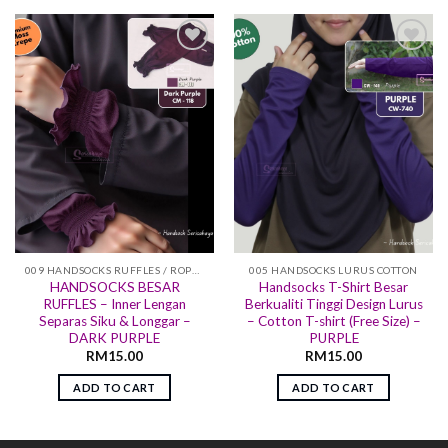
Add to
Add to
wishlist
wishlist
009 HANDSOCKS RUFFLES / ROPOL
005 HANDSOCKS LURUS COTTON
HANDSOCKS BESAR
Handsocks T-Shirt Besar
RUFFLES – Inner Lengan
Berkualiti Tinggi Design Lurus
Separas Siku & Longgar –
– Cotton T-shirt (Free Size) –
DARK PURPLE
PURPLE
RM
15.00
RM
15.00
ADD TO CART
ADD TO CART