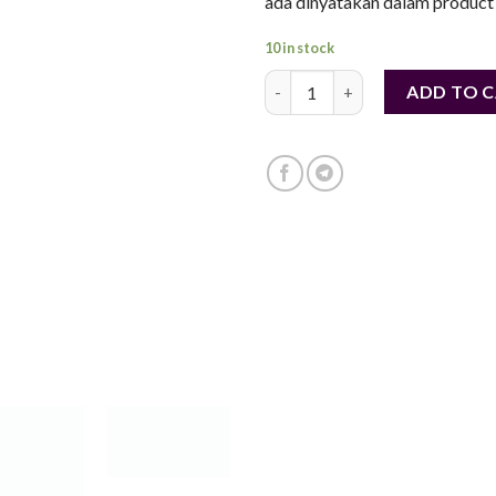
ada dinyatakan dalam product 
10 in stock
Handsocks T-Shirt Besar Berkua
ADD TO 