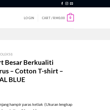
0
LOGIN
CART /
RM
0.00
OLEKSI)
t Besar Berkualiti
us – Cotton T-shirt –
YAL BLUE
anjang hampir paras ketiak (Ukuran lengkap