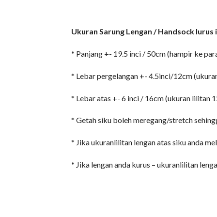
Ukuran Sarung Lengan / Handsock lurus in
* Panjang +- 19.5 inci / 50cm (hampir ke par
* Lebar pergelangan +- 4.5inci/12cm (ukuran
* Lebar atas +- 6 inci / 16cm (ukuran lilitan
* Getah siku boleh meregang/stretch sehing
* Jika ukuranlilitan lengan atas siku anda me
* Jika lengan anda kurus – ukuranlilitan len