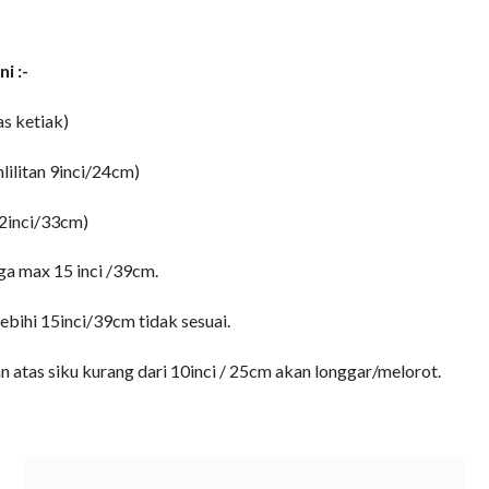
i :-
as ketiak)
lilitan 9inci/24cm)
 12inci/33cm)
ga max 15 inci /39cm.
lebihi 15inci/39cm tidak sesuai.
gan atas siku kurang dari 10inci / 25cm akan longgar/melorot.