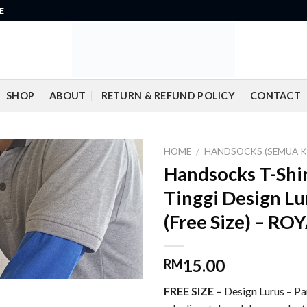
E
SHOP
ABOUT
RETURN & REFUND POLICY
CONTACT
HOME
/
HANDSOCKS (SEMUA K
Handsocks T-Shir
Add to
Tinggi Design Lur
wishlist
(Free Size) – RO
15.00
RM
FREE SIZE –
Design Lurus – P