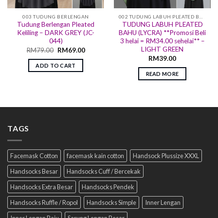
003 TUDUNG BERLENGAN
002 TUDUNG LABUH PLEATED BAHU (LYCRA)
Tudung Berlengan Pleated
TUDUNG LABUH PLEATED
Keliling – DARK GREY (JC-
BAHU (LYCRA) **Promosi Beli
044)
3 helai = RM34.00 sehelai** –
LIGHT GREEN
RM
79.00
RM
69.00
RM
39.00
ADD TO CART
READ MORE
TAGS
Facemask Cotton
facemask kain cotton
Handsock Plussize XXXL
Handsocks Besar
Handsocks Cuff / Bercekak
Handsocks Extra Besar
Handsocks Pendek
Handsocks Ruffle / Ropol
Handsocks Simple
Inner Lengan
Inner Lengan Baju
Sarung Lengan Besar