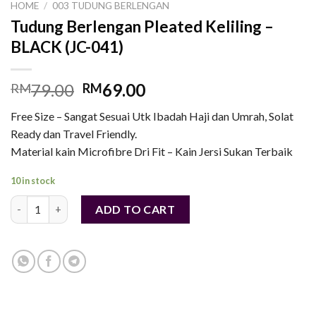
HOME
/
003 TUDUNG BERLENGAN
Tudung Berlengan Pleated Keliling –
BLACK (JC-041)
79.00
69.00
RM
RM
Free Size – Sangat Sesuai Utk Ibadah Haji dan Umrah, Solat
Ready dan Travel Friendly.
Material kain Microfibre Dri Fit – Kain Jersi Sukan Terbaik
10 in stock
Tudung Berlengan Pleated Keliling - BLACK (JC-041) quantity
ADD TO CART