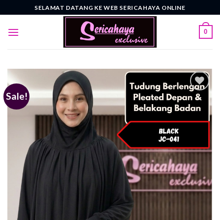
Skip
SELAMAT DATANG KE WEB SERICAHAYA ONLINE
to
content
0
Sale!
Add to
wishlist