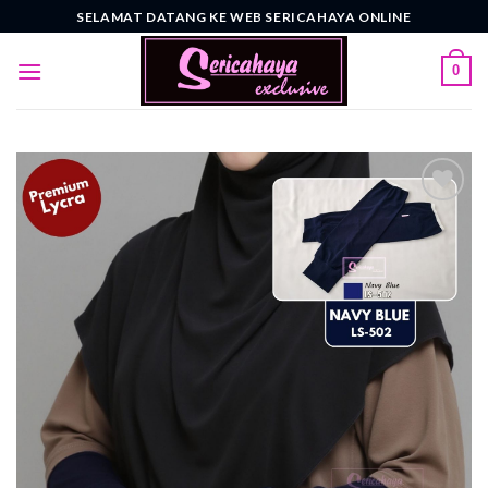
Skip
SELAMAT DATANG KE WEB SERICAHAYA ONLINE
to
content
0
Add to
wishlist