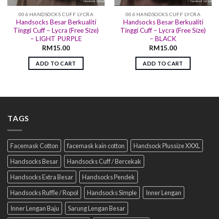
006 HANDSOCKS CUFF LYCRA
006 HANDSOCKS CUFF LYCRA
Handsocks Besar Berkualiti
Handsocks Besar Berkualiti
Tinggi Cuff – Lycra (Free Size)
Tinggi Cuff – Lycra (Free Size)
– LIGHT PURPLE
– BLACK
RM
15.00
RM
15.00
ADD TO CART
ADD TO CART
TAGS
Facemask Cotton
facemask kain cotton
Handsock Plussize XXXL
Handsocks Besar
Handsocks Cuff / Bercekak
Handsocks Extra Besar
Handsocks Pendek
Handsocks Ruffle / Ropol
Handsocks Simple
Inner Lengan
Inner Lengan Baju
Sarung Lengan Besar