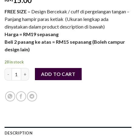
15.00
FREE SIZE –
Design Bercekak / cuff di pergelangan tangan –
Panjang hampir paras ketiak (Ukuran lengkap ada
dinyatakan dalam product description di bawah)
Harga = RM19 sepasang
Beli 2 pasang ke atas = RM15 sepasang (Boleh campur
design lain)
28 in stock
Handsocks Besar Berkualiti Tinggi Cuff – Lycra (Free Size) - N
ADD TO CART
DESCRIPTION