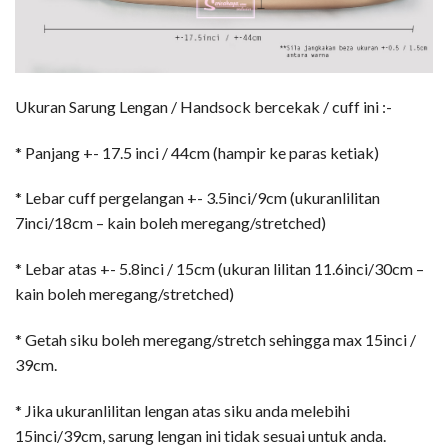
Ukuran Sarung Lengan / Handsock bercekak / cuff ini :-
* Panjang +- 17.5 inci / 44cm (hampir ke paras ketiak)
* Lebar cuff pergelangan +- 3.5inci/9cm (ukuranlilitan
7inci/18cm – kain boleh meregang/stretched)
* Lebar atas +- 5.8inci / 15cm (ukuran lilitan 11.6inci/30cm –
kain boleh meregang/stretched)
* Getah siku boleh meregang/stretch sehingga max 15inci /
39cm.
* Jika ukuranlilitan lengan atas siku anda melebihi
15inci/39cm, sarung lengan ini tidak sesuai untuk anda.