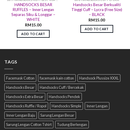
HANDSOCKS BESAR
Handsocks Besar Berkualiti
RUFFLES – Inner Lengan
Tinggi Cuff – Lycra (Free Size)
Separas Siku & Longgar –
– BLACK
WHITE
RM
15.00
RM
15.00
ADD TO CART
ADD TO CART
TAGS
Facemask Cotton
facemask kain cotton
Handsock Plussize XXXL
Handsocks Besar
Handsocks Cuff / Bercekak
Handsocks Extra Besar
Handsocks Pendek
Handsocks Ruffle / Ropol
Handsocks Simple
Inner Lengan
Inner Lengan Baju
Sarung Lengan Besar
Sarung Lengan Cotton Tshirt
Tudung Berlengan