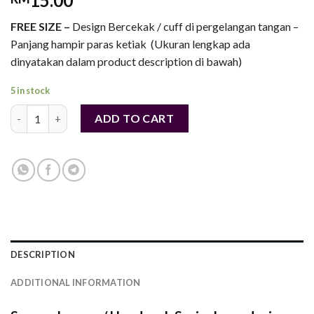
15.00
FREE SIZE –
Design Bercekak / cuff di pergelangan tangan –
Panjang hampir paras ketiak (Ukuran lengkap ada
dinyatakan dalam product description di bawah)
5 in stock
Handsocks Besar Berkualiti Tinggi Cuff – Lycra (Free Size) - Y
ADD TO CART
DESCRIPTION
ADDITIONAL INFORMATION