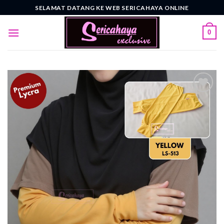
Skip
SELAMAT DATANG KE WEB SERICAHAYA ONLINE
to
content
0
Add to
wishlist