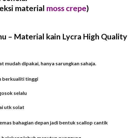
eksi material
moss crepe
)
 – Material kain Lycra High Quality
at mudah dipakai, hanya sarungkan sahaja.
 berkualiti tinggi
gosok selalu
i utk solat
kemas bahagian depan jadi bentuk scallop cantik
an belakang labuh menutup punggung