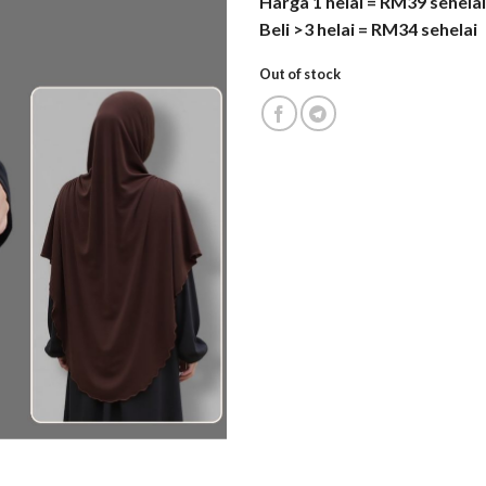
Harga 1 helai = RM39 sehelai
Beli >3 helai = RM34 sehelai
Out of stock