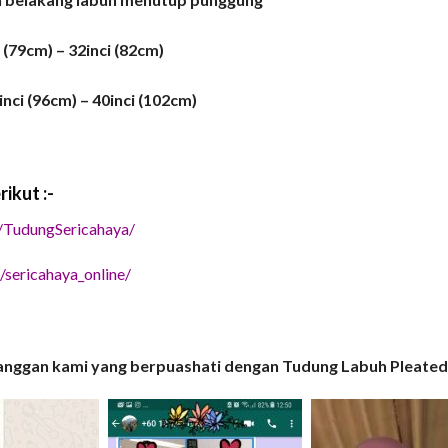
 (79cm) – 32inci (82cm)
nci (96cm) – 40inci (102cm)
ikut :-
/TudungSericahaya/
sericahaya_online/
anggan kami yang berpuashati dengan Tudung Labuh Pleated i