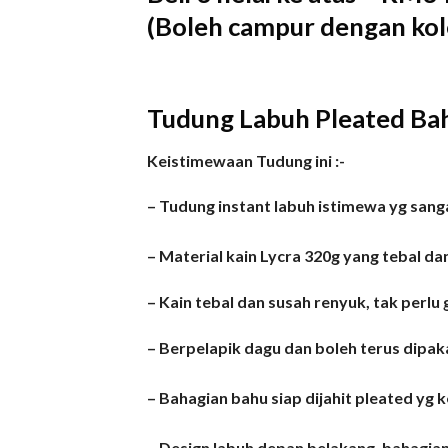
(Boleh campur dengan kol
Tudung Labuh Pleated Bahu
Keistimewaan Tudung ini :-
– Tudung instant labuh istimewa yg sang
–
Material kain Lycra 320g yang tebal dan
– Kain tebal dan susah renyuk, tak perlu 
– Berpelapik dagu dan boleh terus dipaka
– Bahagian bahu siap dijahit pleated yg 
– Design labuh depan belakang, bahagi