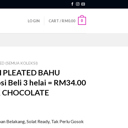
0
LOGIN
CART /
RM
0.00
D (SEMUA KOLEKSI)
 PLEATED BAHU
i Beli 3 helai = RM34.00
RK CHOCOLATE
an Belakang, Solat Ready, Tak Perlu Gosok