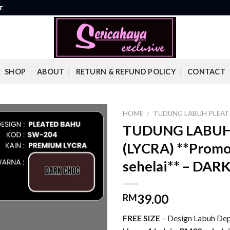
E
SHOP
ABOUT
RETURN & REFUND POLICY
CONTACT
HOME
/
TUDUNG LABUH PLEATE
TUDUNG LABUH
Add to
(LYCRA) **Promos
wishlist
sehelai** – DA
39.00
RM
FREE SIZE
– Design Labuh Dep