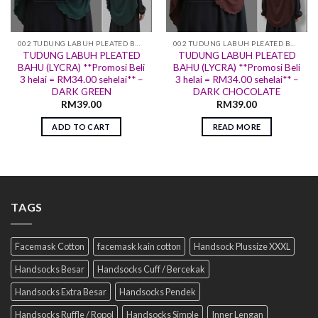
002 TUDUNG LABUH PLEATED BAHU (LYCRA)
002 TUDUNG LABUH PLEATED BAHU (LYCRA)
TUDUNG LABUH PLEATED
TUDUNG LABUH PLEATED
BAHU (LYCRA) **Promosi Beli
BAHU (LYCRA) **Promosi Beli
3 helai = RM34.00 sehelai** –
3 helai = RM34.00 sehelai** –
DARK GREEN
DARK CHOCOLATE
RM
39.00
RM
39.00
ADD TO CART
READ MORE
TAGS
Facemask Cotton
facemask kain cotton
Handsock Plussize XXXL
Handsocks Besar
Handsocks Cuff / Bercekak
Handsocks Extra Besar
Handsocks Pendek
Handsocks Ruffle / Ropol
Handsocks Simple
Inner Lengan