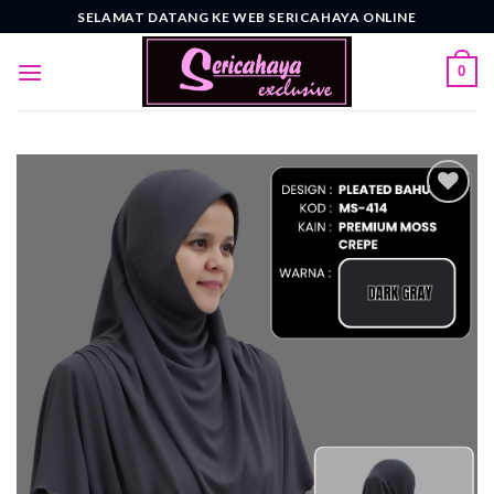
Skip
SELAMAT DATANG KE WEB SERICAHAYA ONLINE
to
content
0
Add to
wishlist