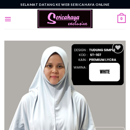
Skip
SELAMAT DATANG KE WEB SERICAHAYA ONLINE
to
content
0
Add to
wishlist