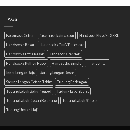
TAGS
Facemask Cotton
facemask kain cotton
Handsock Plussize XXXL
Handsocks Besar
Handsocks Cuff / Bercekak
Handsocks Extra Besar
Handsocks Pendek
Handsocks Ruffle / Ropol
Handsocks Simple
Inner Lengan
Inner Lengan Baju
Sarung Lengan Besar
Sarung Lengan Cotton Tshirt
Tudung Berlengan
Tudung Labuh Bahu Pleated
Tudung Labuh Bulat
Tudung Labuh Depan Belakang
Tudung Labuh Simple
Tudung Umrah Haji