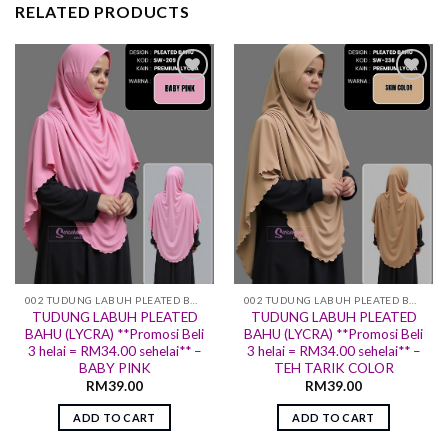
RELATED PRODUCTS
Add to
Add to
wishlist
wishlist
002 TUDUNG LABUH PLEATED BAHU (LYCRA)
002 TUDUNG LABUH PLEATED BAHU (LYCRA)
TUDUNG LABUH PLEATED
TUDUNG LABUH PLEATED
BAHU (LYCRA) **Promosi Beli
BAHU (LYCRA) **Promosi Beli
3 helai = RM34.00 sehelai** –
3 helai = RM34.00 sehelai** –
BABY PINK
TEH TARIK COLOR
RM
39.00
RM
39.00
ADD TO CART
ADD TO CART