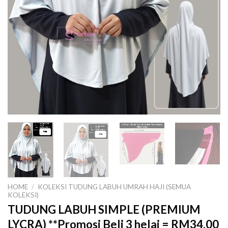
HOME
/
KOLEKSI TUDUNG LABUH UMRAH HAJI (SEMUA
KOLEKSI)
TUDUNG LABUH SIMPLE (PREMIUM
LYCRA) **Promosi Beli 3 helai = RM34.00