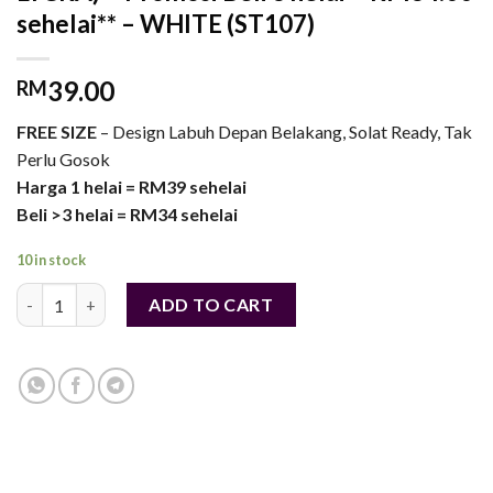
sehelai** – WHITE (ST107)
39.00
RM
FREE SIZE
– Design Labuh Depan Belakang, Solat Ready, Tak
Perlu Gosok
Harga 1 helai = RM39 sehelai
Beli >3 helai = RM34 sehelai
10 in stock
TUDUNG LABUH SIMPLE (PREMIUM LYCRA) **Promosi Beli 3 helai 
ADD TO CART